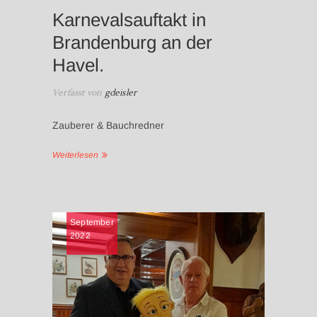
Karnevalsauftakt in
Brandenburg an der
Havel.
Verfasst von
gdeisler
Zauberer & Bauchredner
Weiterlesen
NEWS
September
2022
BAUCHR
DISCJOC
BRANDEN
HAVEL
,
M
TANZMUS
UNTERH
AUS BR