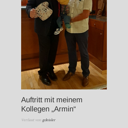
ZAUBER
BRANDE
Auftritt mit meinem
Kollegen „Armin“
Verfasst von
gdeisler