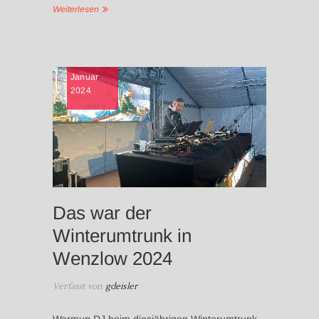
Weiterlesen
NEWS
,
Januar
VERANST
2024
DJ GUID
DEISLER
IN
BRANDE
PARTYZE
WINTER
Das war der
Winterumtrunk in
Wenzlow 2024
Verfasst von
gdeisler
Warmup DJ beim diesjährigen Winterumtrunk