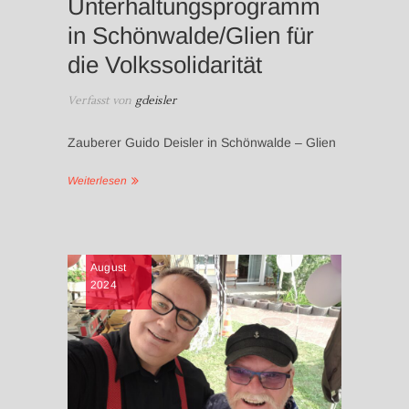
Unterhaltungsprogramm
in Schönwalde/Glien für
die Volkssolidarität
Verfasst von
gdeisler
Zauberer Guido Deisler in Schönwalde – Glien
Weiterlesen
NEWS
August
2024
UNTERHA
SENIORE
UNTERH