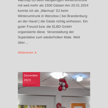
mit weit mehr als 1500 Gästen Am 20.01.2024
konnte ich als „Warmup“ DJ beim
Winterumtrunk in Wenzlow ( bei Brandenburg
an der Havel ) die Gäste richtig einheizen. Ein
guter Freund bzw. die ELBD GmbH
organisierte diese Veranstaltung der
Superlative zum wiederholten Male. Weit
über…
Weiterlesen
NEWS
Dezember
2023
UNTERHA
SENIORE
UNTERH