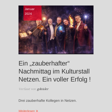
NEWS
Januar
2026
DREI ZA
KULTURS
THEATER
THEATER
UNTERHA
SENIORE
WEIHNAC
IN BRAN
UND MAG
Ein „zauberhafter“
Nachmittag im Kulturstall
Netzen. Ein voller Erfolg !
Verfasst von
gdeisler
Drei zauberhafte Kollegen in Netzen.
Weiterlesen