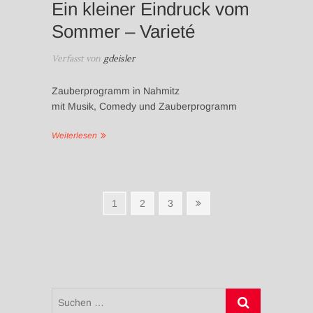
Ein kleiner Eindruck vom
Sommer – Varieté
Verfasst von
gdeisler
Zauberprogramm in Nahmitz
mit Musik, Comedy und Zauberprogramm
Weiterlesen
Seitennummerierung
Seite
Seite
Seite
Nächste
1
2
3
Seite
der
Beiträge
Suchen
…