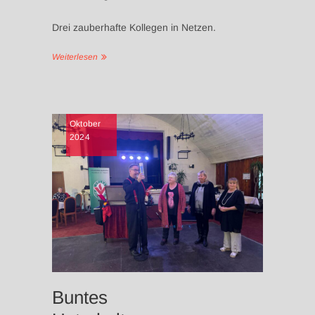
Drei zauberhafte Kollegen in Netzen.
Weiterlesen
NEWS
Oktober
2024
UNTERHA
SENIORE
UNTERH
Buntes