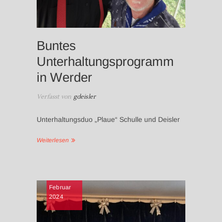
Buntes
Unterhaltungsprogramm
in Werder
Verfasst von
gdeisler
Unterhaltungsduo „Plaue“ Schulle und Deisler
Weiterlesen
GUIDO
Februar
&
2024
HANS
,
NEWS