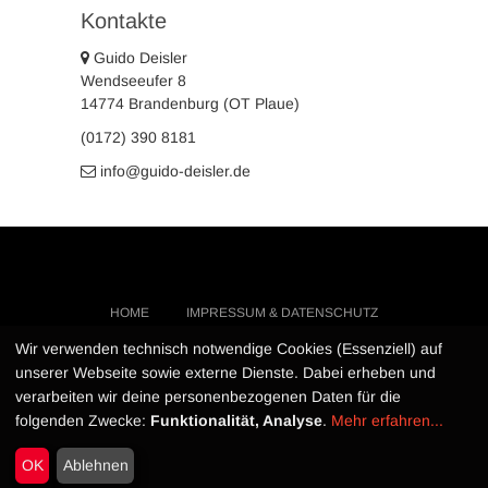
Kontakte
Guido Deisler
Wendseeufer 8
14774 Brandenburg (OT Plaue)
(0172) 390 8181
info@guido-deisler.de
HOME
IMPRESSUM & DATENSCHUTZ
KONTAKT
…
Wir verwenden technisch notwendige Cookies (Essenziell) auf
unserer Webseite sowie externe Dienste. Dabei erheben und
verarbeiten wir deine personenbezogenen Daten für die
Guido Deisler
| Design von:
Theme Freesia
folgenden Zwecke:
Funktionalität, Analyse
.
Mehr erfahren...
© 2026
WordPress
OK
Ablehnen