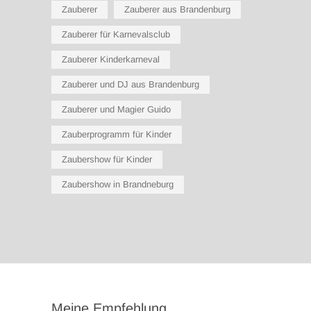
Zauberer
Zauberer aus Brandenburg
Zauberer für Karnevalsclub
Zauberer Kinderkarneval
Zauberer und DJ aus Brandenburg
Zauberer und Magier Guido
Zauberprogramm für Kinder
Zaubershow für Kinder
Zaubershow in Brandneburg
Meine Empfehlung