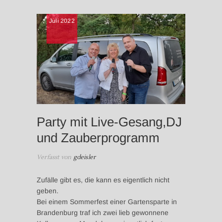
NEWS
Juli 2022
UNTERH
AUS BR
Party mit Live-Gesang,DJ
und Zauberprogramm
Verfasst von
gdeisler
Zufälle gibt es, die kann es eigentlich nicht
geben.
Bei einem Sommerfest einer Gartensparte in
Brandenburg traf ich zwei lieb gewonnene