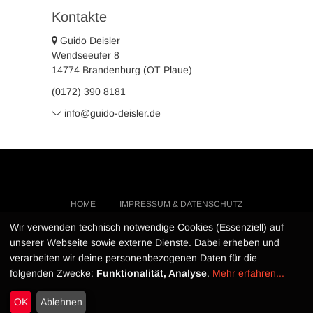
Kontakte
Guido Deisler
Wendseeufer 8
14774 Brandenburg (OT Plaue)
(0172) 390 8181
info@guido-deisler.de
HOME
IMPRESSUM & DATENSCHUTZ
KONTAKT
…
Wir verwenden technisch notwendige Cookies (Essenziell) auf
unserer Webseite sowie externe Dienste. Dabei erheben und
verarbeiten wir deine personenbezogenen Daten für die
Guido Deisler
| Design von:
Theme Freesia
folgenden Zwecke:
Funktionalität, Analyse
.
Mehr erfahren...
© 2026
WordPress
OK
Ablehnen