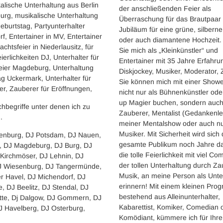
alische Unterhaltung aus Berlin
der anschließenden Feier als
urg, musikalische Unterhaltung
Überraschung für das Brautpaar
burtstag, Partyunterhalter
Jubiläum für eine grüne, silbern
f, Entertainer in MV, Entertainer
oder auch diamantene Hochzeit
chtsfeier in Niederlausitz, für
Sie mich als „Kleinkünstler“ und
ierlichkeiten DJ, Unterhalter für
Entertainer mit 35 Jahre Erfahru
eier Magdeburg, Unterhaltung
Diskjockey, Musiker, Moderator, 
g Uckermark, Unterhalter für
Sie können mich mit einer Showe
er, Zauberer für Eröffnungen,
nicht nur als Bühnenkünstler ode
up Magier buchen, sondern auch
hbegriffe unter denen ich zu
Zauberer, Mentalist (Gedankenle
.
meiner Mentalshow oder auch nu
Musiker. Mit Sicherheit wird sich
enburg, DJ Potsdam, DJ Nauen,
gesamte Publikum noch Jahre d
n, DJ Magdeburg, DJ Burg, DJ
die tolle Feierlichkeit mit viel C
Kirchmöser, DJ Lehnin, DJ
der tollen Unterhaltung durch Za
DJ Wiesenburg, DJ Tangermünde,
Musik, an meine Person als Unte
r Havel, DJ Michendorf, DJ
erinnern! Mit einem kleinen Pr
, DJ Beelitz, DJ Stendal, DJ
bestehend aus Alleinunterhalter,
tte, Dj Dalgow, DJ Gommern, DJ
Kabarettist, Komiker, Comedian 
J Havelberg, DJ Osterburg,
Komödiant, kümmere ich für Ihr