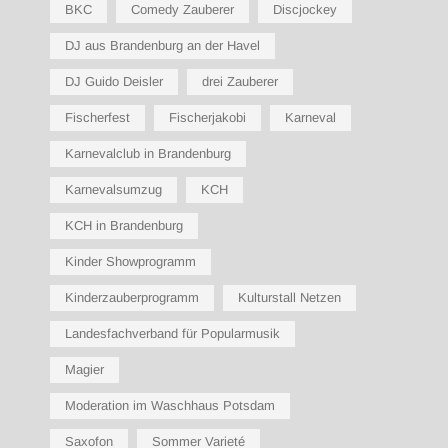
BKC
Comedy Zauberer
Discjockey
DJ aus Brandenburg an der Havel
DJ Guido Deisler
drei Zauberer
Fischerfest
Fischerjakobi
Karneval
Karnevalclub in Brandenburg
Karnevalsumzug
KCH
KCH in Brandenburg
Kinder Showprogramm
Kinderzauberprogramm
Kulturstall Netzen
Landesfachverband für Popularmusik
Magier
Moderation im Waschhaus Potsdam
Saxofon
Sommer Varieté