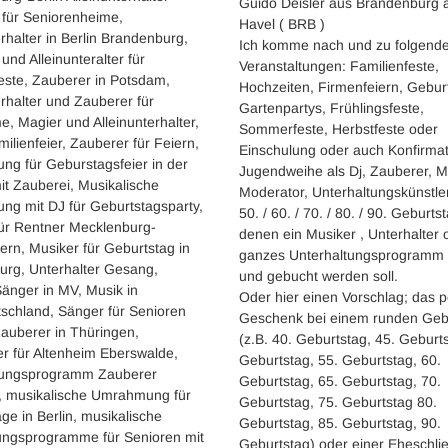
Guido Deisler aus Brandenburg 
 für Seniorenheime,
Havel ( BRB )
erhalter in Berlin Brandenburg,
Ich komme nach und zu folgend
und Alleinunteralter für
Veranstaltungen: Familienfeste,
este, Zauberer in Potsdam,
Hochzeiten, Firmenfeiern, Gebur
erhalter und Zauberer für
Gartenpartys, Frühlingsfeste,
e, Magier und Alleinunterhalter,
Sommerfeste, Herbstfeste oder
milienfeier, Zauberer für Feiern,
Einschulung oder auch Konfirmat
ung für Geburstagsfeier in der
Jugendweihe als Dj, Zauberer, M
mit Zauberei, Musikalische
Moderator, Unterhaltungskünstler
ung mit DJ für Geburtstagsparty,
50. / 60. / 70. / 80. / 90. Geburts
für Rentner Mecklenburg-
denen ein Musiker , Unterhalter 
rn, Musiker für Geburtstag in
ganzes Unterhaltungsprogramm 
urg, Unterhalter Gesang,
und gebucht werden soll.
änger in MV, Musik in
Oder hier einen Vorschlag; das p
tschland, Sänger für Senioren
Geschenk bei einem runden Geb
Zauberer in Thüringen,
(z.B. 40. Geburtstag, 45. Geburts
er für Altenheim Eberswalde,
Geburtstag, 55. Geburtstag, 60.
tungsprogramm Zauberer
Geburtstag, 65. Geburtstag, 70.
y, musikalische Umrahmung für
Geburtstag, 75. Geburtstag 80.
ge in Berlin, musikalische
Geburtstag, 85. Geburtstag, 90.
gsprogramme für Senioren mit
Geburtstag) oder einer Eheschli