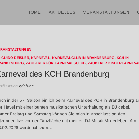
o Deisler
NTERHALTUNG MUSIK UND SHOW IN BRANDENBURG, POTSDAM, BERLI
HOME
AKTUELLES
VERANSTALTUNGEN
ERANSTALTUNGEN
 GUIDO DEISLER
,
KARNEVAL
,
KARNEVALCLUB IN BRANDENBURG
,
KCH IN
RANDENBURG
,
ZAUBERER FÜR KARNEVALSCLUB
,
ZAUBERER KINDERKARNEVA
arneval des KCH Brandenburg
rfasst von
gdeisler
ch in der 57. Saison bin ich beim Karneval des KCH in Brandenburg a
r Havel mit einer bunten musikalischen Unterhaltung als DJ dabei.
mmer Freitag und Samstag können Sie mich in Anschluss an den
tzungen live vor der Tanzfläche mit meinen DJ Musik-Mix erleben. Am
3.02.2026 werde ich zum…