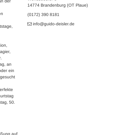
an der
14774 Brandenburg (OT Plaue)
en
(0172) 390 8181
info@guido-deisler.de
tstage,
ion,
agier,
.
tag, an
oder ein
gesucht
erfekte
urtstag
tag, 50.
eßung auf