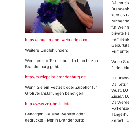
DJ, musik
Brandenb
zum 85 Ge
Michendor
für Weihna
private Fe
Familienf
https://bauchredner.webnode.com
Geburtsta
Weitere Empfehlungen;
Firmenfei
Wenn es um Ton – und – Lichttechnik in
Weite Suc
Brandenburg geht:
finden bin
http://musicpoint-brandenburg.de
DJ Brand
DJ Ketzi
Wenn Sie ein Festzelt oder Zubehör für
Wust, DJ 
Großveranstaltungen benötigen:
Ziesar, 
DJ Werde
http://www.zelt-berlin.info
Falkensee
Benötigen Sie eine Website oder
Tangerhü
gedruckte Flyer in Brandenburg:
Zerbst, D