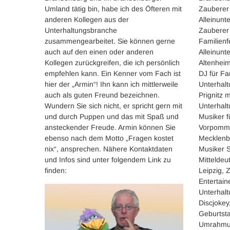
Umland tätig bin, habe ich des Öfteren mit
Zauberer
anderen Kollegen aus der
Alleinunt
Unterhaltungsbranche
Zauberer 
zusammengearbeitet. Sie können gerne
Familienf
auch auf den einen oder anderen
Alleinunt
Kollegen zurückgreifen, die ich persönlich
Altenheim
empfehlen kann. Ein Kenner vom Fach ist
DJ für Fa
hier der „Armin“! Ihn kann ich mittlerweile
Unterhalt
auch als guten Freund bezeichnen.
Prignitz 
Wundern Sie sich nicht, er spricht gern mit
Unterhalt
und durch Puppen und das mit Spaß und
Musiker 
ansteckender Freude. Armin können Sie
Vorpomme
ebenso nach dem Motto „Fragen kostet
Mecklenb
nix“, ansprechen. Nähere Kontaktdaten
Musiker S
und Infos sind unter folgendem Link zu
Mitteldeu
finden:
Leipzig, 
Entertain
Unterhal
Discjoke
Geburtsta
Umrahmun