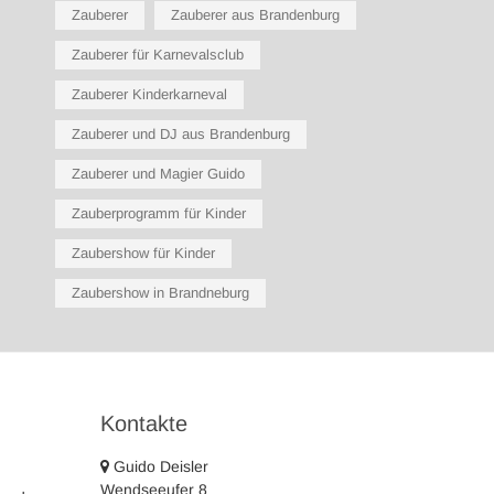
Zauberer
Zauberer aus Brandenburg
Zauberer für Karnevalsclub
Zauberer Kinderkarneval
Zauberer und DJ aus Brandenburg
Zauberer und Magier Guido
Zauberprogramm für Kinder
Zaubershow für Kinder
Zaubershow in Brandneburg
Kontakte
Guido Deisler
Wendseeufer 8