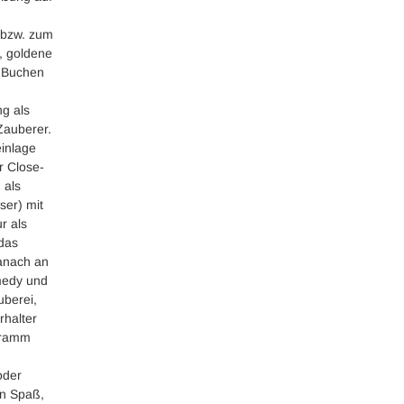
 bzw. zum
e, goldene
. Buchen
ng als
Zauberer.
inlage
r Close-
 als
ser) mit
r als
 das
anach an
omedy und
uberei,
rhalter
ogramm
oder
en Spaß,