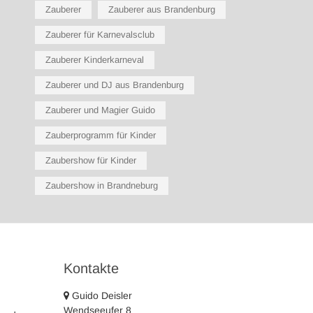
Zauberer
Zauberer aus Brandenburg
Zauberer für Karnevalsclub
Zauberer Kinderkarneval
Zauberer und DJ aus Brandenburg
Zauberer und Magier Guido
Zauberprogramm für Kinder
Zaubershow für Kinder
Zaubershow in Brandneburg
Kontakte
Guido Deisler
Wendseeufer 8