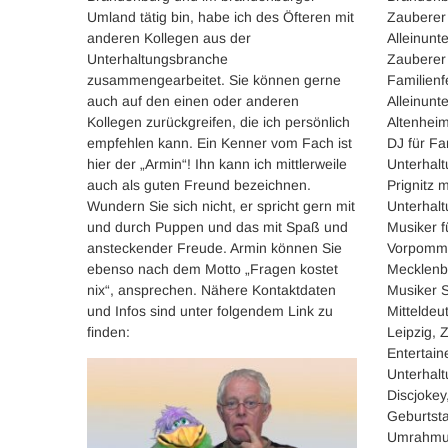
Umland tätig bin, habe ich des Öfteren mit
Zauberer
anderen Kollegen aus der
Alleinunt
Unterhaltungsbranche
Zauberer 
zusammengearbeitet. Sie können gerne
Familienf
auch auf den einen oder anderen
Alleinunt
Kollegen zurückgreifen, die ich persönlich
Altenheim
empfehlen kann. Ein Kenner vom Fach ist
DJ für Fa
hier der „Armin“! Ihn kann ich mittlerweile
Unterhalt
auch als guten Freund bezeichnen.
Prignitz 
Wundern Sie sich nicht, er spricht gern mit
Unterhalt
und durch Puppen und das mit Spaß und
Musiker 
ansteckender Freude. Armin können Sie
Vorpomme
ebenso nach dem Motto „Fragen kostet
Mecklenb
nix“, ansprechen. Nähere Kontaktdaten
Musiker S
und Infos sind unter folgendem Link zu
Mitteldeu
finden:
Leipzig, 
Entertain
Unterhal
Discjoke
Geburtsta
Umrahmun