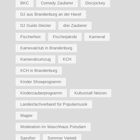
BKC
Comedy Zauberer
Discjockey
DJ aus Brandenburg an der Havel
DJ Guido Deisler
drei Zauberer
Fischerfest
Fischerjakobi
Karneval
Karnevalclub in Brandenburg
Karnevalsumzug
KCH
KCH in Brandenburg
Kinder Showprogramm
Kinderzauberprogramm
Kulturstall Netzen
Landesfachverband für Popularmusik
Magier
Moderation im Waschhaus Potsdam
Saxofon
Sommer Varieté