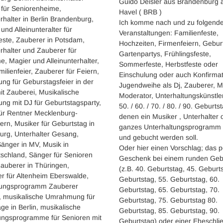
Guido Deisler aus Brandenburg 
 für Seniorenheime,
Havel ( BRB )
erhalter in Berlin Brandenburg,
Ich komme nach und zu folgend
und Alleinunteralter für
Veranstaltungen: Familienfeste,
este, Zauberer in Potsdam,
Hochzeiten, Firmenfeiern, Gebur
erhalter und Zauberer für
Gartenpartys, Frühlingsfeste,
e, Magier und Alleinunterhalter,
Sommerfeste, Herbstfeste oder
milienfeier, Zauberer für Feiern,
Einschulung oder auch Konfirmat
ung für Geburstagsfeier in der
Jugendweihe als Dj, Zauberer, M
mit Zauberei, Musikalische
Moderator, Unterhaltungskünstler
ung mit DJ für Geburtstagsparty,
50. / 60. / 70. / 80. / 90. Geburts
für Rentner Mecklenburg-
denen ein Musiker , Unterhalter 
rn, Musiker für Geburtstag in
ganzes Unterhaltungsprogramm 
urg, Unterhalter Gesang,
und gebucht werden soll.
änger in MV, Musik in
Oder hier einen Vorschlag; das p
tschland, Sänger für Senioren
Geschenk bei einem runden Geb
Zauberer in Thüringen,
(z.B. 40. Geburtstag, 45. Geburts
er für Altenheim Eberswalde,
Geburtstag, 55. Geburtstag, 60.
tungsprogramm Zauberer
Geburtstag, 65. Geburtstag, 70.
y, musikalische Umrahmung für
Geburtstag, 75. Geburtstag 80.
ge in Berlin, musikalische
Geburtstag, 85. Geburtstag, 90.
gsprogramme für Senioren mit
Geburtstag) oder einer Eheschli