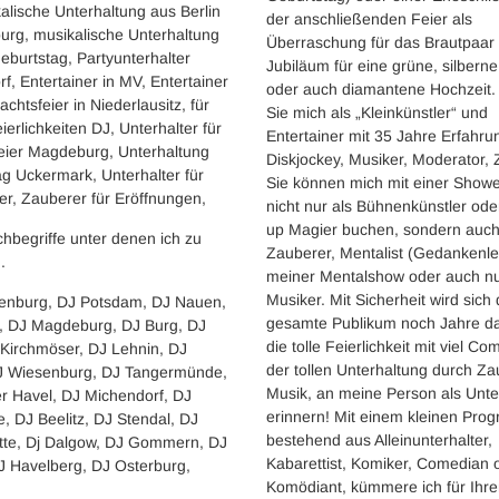
alische Unterhaltung aus Berlin
der anschließenden Feier als
urg, musikalische Unterhaltung
Überraschung für das Brautpaar
burtstag, Partyunterhalter
Jubiläum für eine grüne, silbern
f, Entertainer in MV, Entertainer
oder auch diamantene Hochzeit
chtsfeier in Niederlausitz, für
Sie mich als „Kleinkünstler“ und
ierlichkeiten DJ, Unterhalter für
Entertainer mit 35 Jahre Erfahru
eier Magdeburg, Unterhaltung
Diskjockey, Musiker, Moderator, 
g Uckermark, Unterhalter für
Sie können mich mit einer Showe
er, Zauberer für Eröffnungen,
nicht nur als Bühnenkünstler ode
up Magier buchen, sondern auch
hbegriffe unter denen ich zu
Zauberer, Mentalist (Gedankenle
.
meiner Mentalshow oder auch nu
Musiker. Mit Sicherheit wird sich
enburg, DJ Potsdam, DJ Nauen,
gesamte Publikum noch Jahre d
n, DJ Magdeburg, DJ Burg, DJ
die tolle Feierlichkeit mit viel C
Kirchmöser, DJ Lehnin, DJ
der tollen Unterhaltung durch Za
DJ Wiesenburg, DJ Tangermünde,
Musik, an meine Person als Unte
r Havel, DJ Michendorf, DJ
erinnern! Mit einem kleinen Pr
, DJ Beelitz, DJ Stendal, DJ
bestehend aus Alleinunterhalter,
tte, Dj Dalgow, DJ Gommern, DJ
Kabarettist, Komiker, Comedian 
J Havelberg, DJ Osterburg,
Komödiant, kümmere ich für Ihr