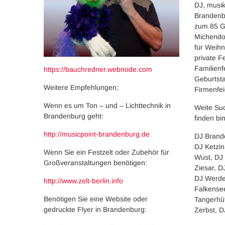
DJ, musik
Brandenb
zum 85 Ge
Michendor
für Weihna
private Fe
Familienf
https://bauchredner.webnode.com
Geburtsta
Weitere Empfehlungen;
Firmenfei
Wenn es um Ton – und – Lichttechnik in
Weite Suc
Brandenburg geht:
finden bin
http://musicpoint-brandenburg.de
DJ Brand
DJ Ketzi
Wenn Sie ein Festzelt oder Zubehör für
Wust, DJ 
Großveranstaltungen benötigen:
Ziesar, 
DJ Werde
http://www.zelt-berlin.info
Falkensee
Benötigen Sie eine Website oder
Tangerhü
gedruckte Flyer in Brandenburg:
Zerbst, D