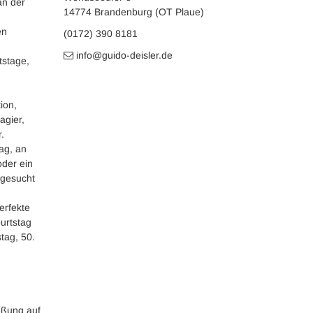
an der
14774 Brandenburg (OT Plaue)
en
(0172) 390 8181
info@guido-deisler.de
tstage,
ion,
agier,
.
tag, an
oder ein
gesucht
erfekte
urtstag
tag, 50.
eßung auf