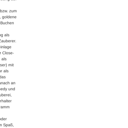
 bzw. zum
e, goldene
. Buchen
ng als
Zauberer.
inlage
r Close-
 als
ser) mit
r als
 das
anach an
omedy und
uberei,
rhalter
ogramm
oder
en Spaß,