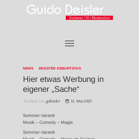
Zum
Inhalt
springen
Guido Deisler
MAGISCHE UNTERHALTUNG MUSIK UND SHOW
IN BRANDENBURG, POTSDAM, BERLIN
NEWS
60IGSTER GEBURTSTAG
Hier etwas Werbung in
eigener „Sache“
Verfasst von
gdeisler
31. Mai 2023
Sommer-Varieté
Musik – Comedy – Magie
Sommer-Varieté