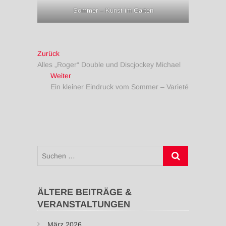
Sommer – Kunst im Garten
Beitragsnavigation
Vorheriger
Zurück
Beitrag:
Alles „Roger“ Double und Discjockey Michael
Nächster
Weiter
Beitrag:
Ein kleiner Eindruck vom Sommer – Varieté
Suchen
…
ÄLTERE BEITRÄGE &
VERANSTALTUNGEN
März 2026